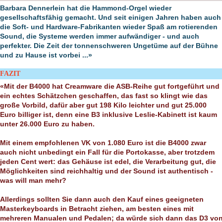
Barbara Dennerlein hat die Hammond-Orgel wieder
gesellschaftsfähig gemacht. Und seit einigen Jahren haben auch
die Soft- und Hardware-Fabrikanten wieder Spaß am rotierenden
Sound, die Systeme werden immer aufwändiger - und auch
perfekter. Die Zeit der tonnenschweren Ungetüme auf der Bühne
und zu Hause ist vorbei ...»
FAZIT
«Mit der B4000 hat Creamware die ASB-Reihe gut fortgeführt und
ein echtes Schätzchen geschaffen, das fast so klingt wie das
große Vorbild, dafür aber gut 198 Kilo leichter und gut 25.000
Euro billiger ist, denn eine B3 inklusive Leslie-Kabinett ist kaum
unter 26.000 Euro zu haben.
Mit einem empfohlenen VK von 1.080 Euro ist die B4000 zwar
auch nicht unbedingt ein Fall für die Portokasse, aber trotzdem
jeden Cent wert: das Gehäuse ist edel, die Verarbeitung gut, die
Möglichkeiten sind reichhaltig und der Sound ist authentisch -
was will man mehr?
Allerdings sollten Sie dann auch den Kauf eines geeigneten
Masterkeyboards in Betracht ziehen, am besten eines mit
mehreren Manualen und Pedalen; da würde sich dann das D3 vo