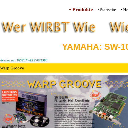
• Produkte
• Startseite
• He
YAMAHA: SW-1
Anzeige aus TASTENWELT 06/1998
Warp Groove