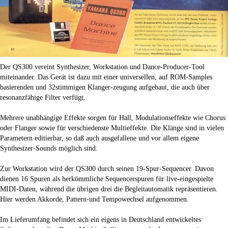
Der QS300 vereint Synthesizer, Workstation und Dance-Producer-Tool
miteinander. Das Gerät ist dazu mit einer universellen, auf ROM-Samples
basierenden und 32stimmigen Klanger-zeugung aufgebaut, die auch über
resonanzfähige Filter verfügt.
Mehrere unabhängige Effekte sorgen für Hall, Modulationseffekte wie Chorus
oder Flanger sowie für verschiedenste Multieffekte. Die Klänge sind in vielen
Parametern editierbar, so daß auch ausgefallene und vor allem eigene
Synthesizer-Sounds möglich sind.
Zur Workstation wird der QS300 durch seinen 19-Spur-Sequencer. Davon
dienen 16 Spuren als herkömmliche Sequencerspuren für live-eingespielte
MIDI-Daten, während die übrigen drei die Begleitautomatik repräsentieren.
Hier werden Akkorde, Pattern-und Tempowechsel aufgenommen.
Im Lieferumfang befindet sich ein eigens in Deutschland entwickeltes