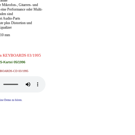
anäle
r Mikrofon-, Gitarren- und
n eine Performance oder Multi-
nden sind
i Audio-Parts
ekte plus Distortion und
qualizer
 210 mm
e in KEYBOARDS 03/1995
-Kartei 05/1996
EYBOARDS-CD 03/1995
ine Demo zu hören.