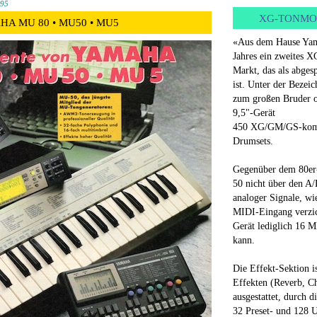
995
XG-TONMO
MAHA MU 80 • MU50 • MU5
«Aus dem Hause Yam
Jahres ein zweites 
Markt, das als abge
ist. Unter der Beze
zum großen Bruder o
9,5"-Gerät
450 XG/GM/GS-kompa
Drumsets.
Gegenüber dem 80er
50 nicht über den A
analoger Signale, wi
MIDI-Eingang verzic
Gerät lediglich 16 M
kann.
Die Effekt-Sektion i
Effekten (Reverb, Ch
ausgestattet, durch d
32 Preset- und 128 