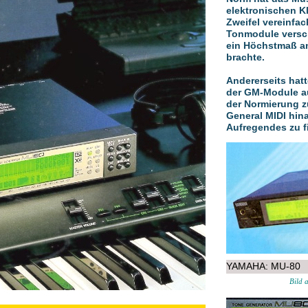
elektronischen 
Zweifel vereinfach
Tonmodule versch
ein Höchstmaß a
brachte.
Andererseits hatt
der GM-Module a
der Normierung zu
General MIDI hin
Aufregendes zu fi
YAMAHA: MU-80
Bild 