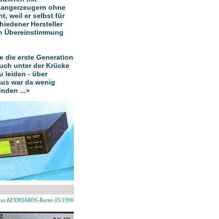
Klangerzeugern ohne
t, weil er selbst für
iedener Hersteller
n Übereinstimmung
e die erste Generation
uch unter der Krücke
 leiden - über
aus war da wenig
nden ...»
aus KEYBOARDS-Kartei 05/1996