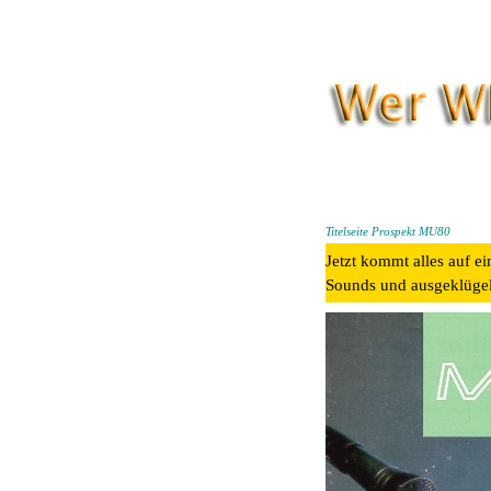
Titelseite Prospekt MU80
Jetzt kommt alles auf ei
Sounds und ausgeklügel