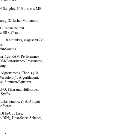
-Samples, 16 Bit, sechs MB
mmig, 32-facher Multimode
D, beleuchtet mit
ca. 90 x 27 mm
 + 18 Drumkits, insgesamt 729
us,
plit-Sounds
r: 128 RAM-Performance-
OM-Performance-Programme,
etup
2 Algorithmen), Chorus (10
Variation (45 Algorithmen),
ive, Summen-Equalizer
LFO, Filter und Hüllkurven
d SysEx
linke, l/mono, r), A/D-Input
opfhörer
DI In/Out/Thru,
i-DIN), Host-Select-Schalter,