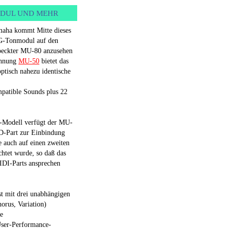
DUL UND MEHR
aha kommt Mitte dieses
XG-Tonmodul auf den
speckter MU-80 anzusehen
ichnung
MU-50
bietet das
ptisch nahezu identische
tible Sounds plus 22
-Modell verfügt der MU-
/D-Part zur Einbindung
e auch auf einen zweiten
htet wurde, so daß das
IDI-Parts ansprechen
st mit drei unabhängigen
orus, Variation)
ie
User-Performance-