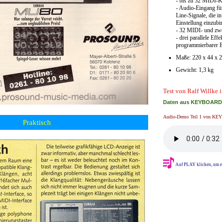
- bis zu 32 MIDI-K
- Audio-Eingang fü
Line-Signale, die i
Einstellung einzubi
- 32 MIDI- und zwe
- drei parallele Eff
programmierbarer E
Maße: 220 x 44 x
Gewicht: 1,3 kg
Test von Ralf Willk
Daten aus KEYBOARDS
Audio-Demo Teil 1 von K
Praktisch
Auf PLAY klicken, um e