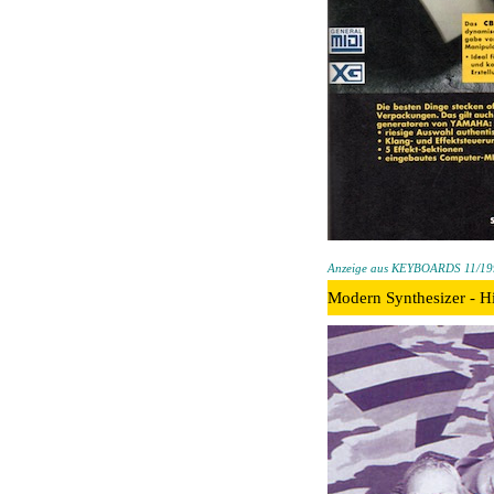
Anzeige aus KEYBOARDS 11/199
Modern Synthesizer - H