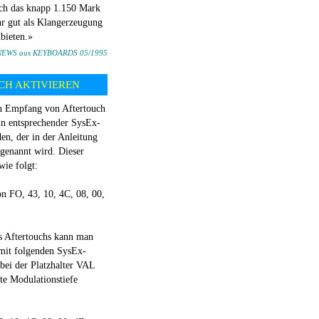
ch das knapp 1.150 Mark
hr gut als Klangerzeugung
nbieten.»
NEWS aus KEYBOARDS 05/1995
CH AKTIVIEREN
 Empfang von Aftertouch
in entsprechender SysEx-
en, der in der Anleitung
 genannt wird. Dieser
wie folgt:
n FO, 43, 10, 4C, 08, 00,
s Aftertouchs kann man
 mit folgenden SysEx-
bei der Platzhalter VAL
te Modulationstiefe