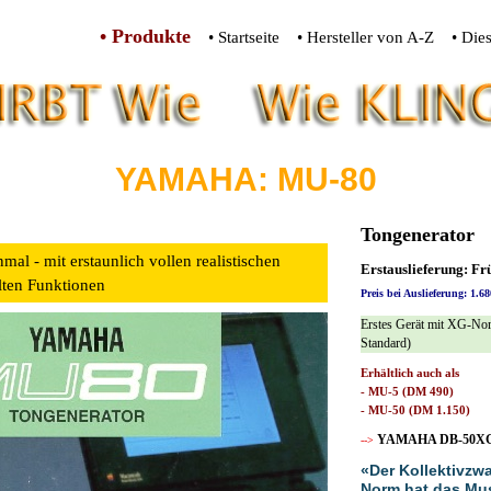
• Produkte
• Startseite
• Hersteller von A-Z
• Die
YAMAHA: MU-80
Tongenerator
nmal - mit erstaunlich vollen realistischen
Erstauslieferung: Fr
ten Funktionen
Preis bei Auslieferung: 1.
Erstes Gerät mit XG-No
Standard)
Erhältlich auch als
- MU-5 (DM 490)
- MU-50 (DM 1.150)
YAMAHA DB-50X
-->
«Der Kollektivzw
Norm hat das Mus