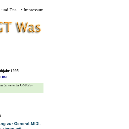
s und Das
• Impressum
ühjahr 1995
680 DM
rm (erweiterter GM/GS-
G
ang zur General-MIDI-
izieren mit