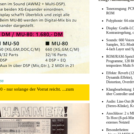
Tonerzeugung: PCM
ROM
Polyphonie: 64-sti
Display: Grafik-LC
Kontrastregelung, 
Sounds: 660 Voices
Samples, XG-Mod
4-fach Layer und S
ROM/RAM-Speiche
Programme, 128 R
temporäres Multi-S
Effekte: Reverb (1
Dynamik-Effekte), 
998
Distortion, Overdr
r solange der Vorrat reicht. ...zum
Klangbearbeitung: 
über Controller un
Audio: Line-Out (K
(Stereo-Klinke), K
Anschlüsse: 2 x MI
To Host (8-pol-Min
externes Netzteil
Besonderheiten: