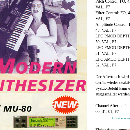
Pitch Control: FO, 4
VAL, F7
Filter Control: FO, 
VAL, F7
Amplitude Control: F
4F, VAL, F7
LFO PMOD DEPTH: F
50, VAL, F7
LFO FMOD DEPTH: F
51, VAL, F7
LFO AMOD DEPTH: F
52, VAL, F7
Der Aftertouch wird
Geräts wieder deakti
SysEx-Befehl kann e
ausgeschaltet werden
Channel Aftertouch o
00, 31, 01, F7
Artikel von 
Einige Ausstattungs