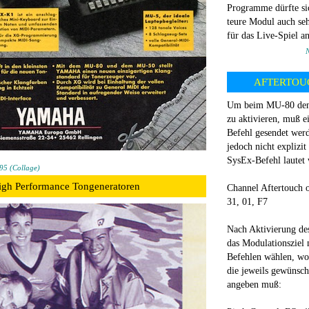
Programme dürfte si
teure Modul auch se
für das Live-Spiel a
AFTERTOU
Um beim MU-80 den
zu aktivieren, muß e
Befehl gesendet werd
jedoch nicht explizit
SysEx-Befehl lautet 
5 (Collage)
igh Performance Tongeneratoren
Channel Aftertouch o
31, 01, F7
Nach Aktivierung de
das Modulationsziel
Befehlen wählen, wo
die jeweils gewünsch
angeben muß: