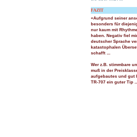
FAZIT
«Aufgrund seiner ans
besonders für diejenig
nur kaum mit Rhythm
haben. Negativ fiel mi
deutscher Sprache ver
katastophalen Übersetz
schafft ...
Wer z.B. stimmbare u
muß in der Preisklass
aufgebautes und gut k
TR-707 ein guter Tip ..