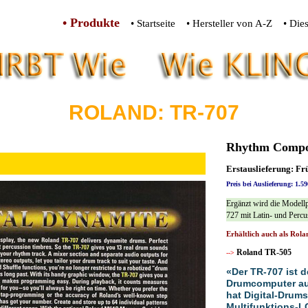
• Produkte
• Startseite
• Hersteller von A-Z
• Die
ROLAND: TR-707
Rhythm Compo
Erstauslieferung: Fr
Preis bei Auslieferung: 1.
Ergänzt wird die Modell
727 mit Latin- und Perc
Erhältlich auch als Rol
Roland TR-505
-->
«Der TR-707 ist d
Drumcomputer au
hat Digital-Drums
Multifunktions-LC