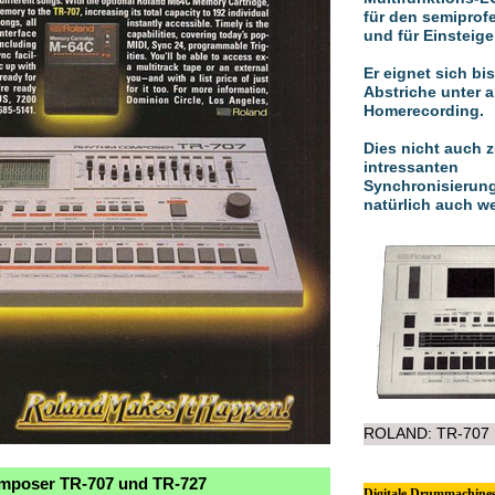
für den semiprof
und für Einsteige
Er eignet sich bi
Abstriche unter 
Homerecording.
Dies nicht auch z
intressanten
Synchronisierun
natürlich auch we
ROLAND: TR-707
poser TR-707 und TR-727
Digitale Drummachine