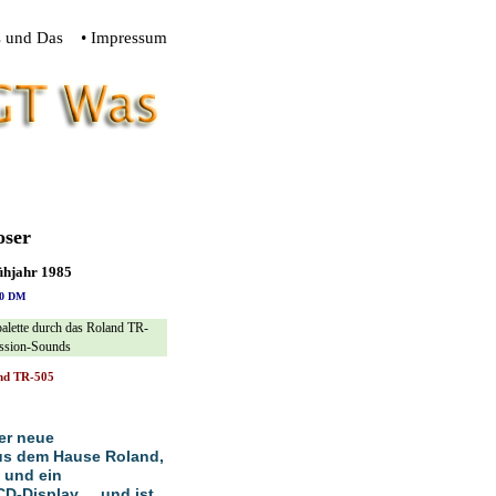
s und Das
• Impressum
ser
ühjahr 1985
590 DM
palette durch das Roland TR-
ussion-Sounds
and TR-505
er neue
s dem Hause Roland,
 und ein
D-Display ... und ist