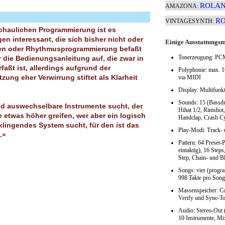
ROLAN
AMAZONA:
RO
VINTAGESYNTH:
chaulichen Programmierung ist es
en interessant, die sich bisher nicht oder
Einige Ausstattungs
en oder Rhythmusprogrammierung befaßt
Tonerzeugung: P
r die Bedienungsanleitung auf, die zwar in
faßt ist, allerdings aufgrund der
Polyphonie: max. 
ung eher Verwirrung stiftet als Klarheit
via MIDI
Display: Multifun
Sounds: 15 (Bassdr
nd auswechselbare Instrumente sucht, der
Hihat 1/2, Rimshot
e etwas höher greifen, wer aber ein logisch
Handclap, Crash C
lingendes System sucht, für den ist das
Play-Modi: Track- 
.»
Pattern: 64 Preset-
eintaktig), 16 Steps
Step, Chain- und B
Songs: vier (progr
998 Takte pro Song,
Massenspeicher: Car
Verify und Sync-T
Audio: Stereo-Out (
10 Instrumente, Mi