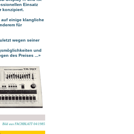
essionellen Einsatz
r konzipiert.
s auf einige klangliche
anderem für
uletzt wegen seiner
gsmöglichkeiten und
gen des Preises ...»
Bild aus FACHBLATT 04/1985
s