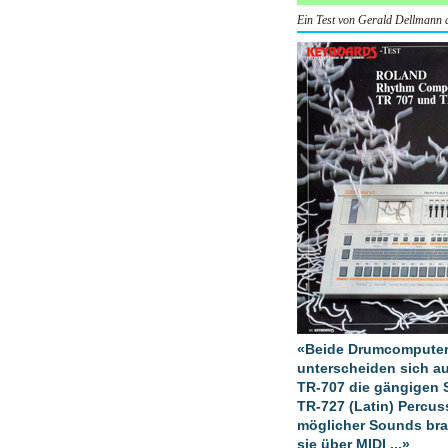
Ein Test von Gerald Dellman
«Beide Drumcomputer 
unterscheiden sich a
TR-707 die gängigen 
TR-727 (Latin) Percus
möglicher Sounds bra
sie über MIDI ...»