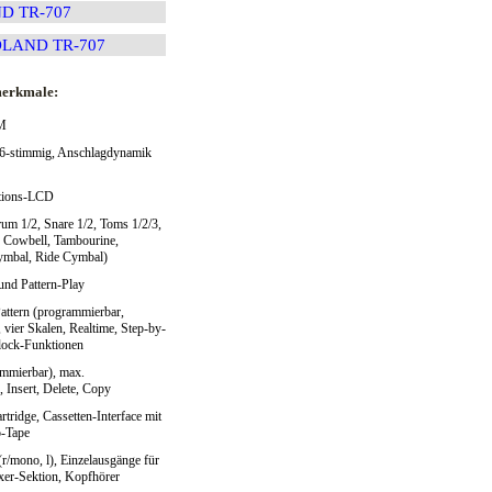
D TR-707
LAND TR-707
merkmale:
CM
16-stimmig, Anschlagdynamik
ktions-LCD
um 1/2, Snare 1/2, Toms 1/2/3,
, Cowbell, Tambourine,
ymbal, Ride Cymbal)
und Pattern-Play
Pattern (programmierbar,
, vier Skalen, Realtime, Step-by-
lock-Funktionen
ammierbar), max.
 Insert, Delete, Copy
tridge, Cassetten-Interface mit
o-Tape
r/mono, l), Einzelausgänge für
xer-Sektion, Kopfhörer