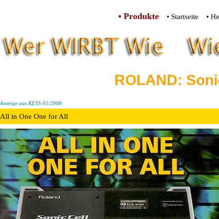
• Produkte
• Startseite
• He
ROLAND: Soni
Anzeige aus KEYS 01/2008
All in One One for All