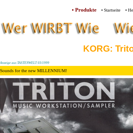
• Produkte
• Startseite
• He
KORG: Trit
Anzeige aus TASTENWELT 03/1999
Sounds for the new MILLENNIUM!