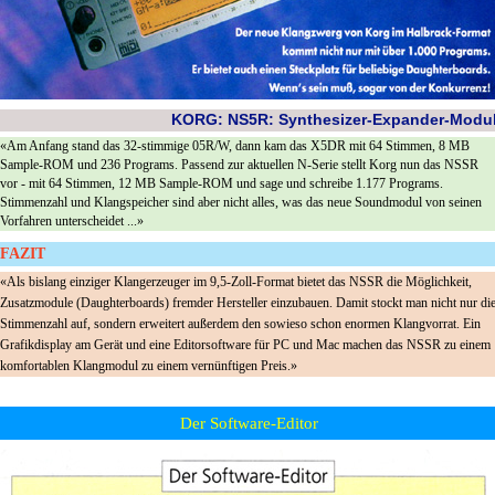
KORG: NS5R: Synthesizer-Expander-Modu
«Am Anfang stand das 32-stimmige 05R/W, dann kam das X5DR mit 64 Stimmen, 8 MB
Sample-ROM und 236 Programs. Passend zur aktuellen N-Serie stellt Korg nun das NSSR
vor - mit 64 Stimmen, 12 MB Sample-ROM und sage und schreibe 1.177 Programs.
Stimmenzahl und Klangspeicher sind aber nicht alles, was das neue Soundmodul von seinen
Vorfahren unterscheidet ...»
FAZIT
«Als bislang einziger Klangerzeuger im 9,5-Zoll-Format bietet das NSSR die Möglichkeit,
Zusatzmodule (Daughterboards) fremder Hersteller einzubauen. Damit stockt man nicht nur di
Stimmenzahl auf, sondern erweitert außerdem den sowieso schon enormen Klangvorrat. Ein
Grafikdisplay am Gerät und eine Editorsoftware für PC und Mac machen das NSSR zu einem
komfortablen Klangmodul zu einem vernünftigen Preis.»
Der Software-Editor