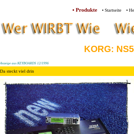
• Produkte
• Startseite
• He
KORG: NS
Anzeige aus KEYBOARDS 12/1996
Da steckt viel drin